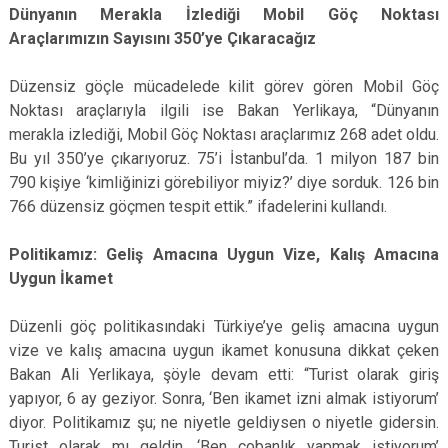
Dünyanın Merakla İzlediği Mobil Göç Noktası
Araçlarımızın Sayısını 350’ye Çıkaracağız
Düzensiz göçle mücadelede kilit görev gören Mobil Göç
Noktası araçlarıyla ilgili ise Bakan Yerlikaya, “Dünyanın
merakla izlediği, Mobil Göç Noktası araçlarımız 268 adet oldu.
Bu yıl 350’ye çıkarıyoruz. 75’i İstanbul’da. 1 milyon 187 bin
790 kişiye ‘kimliğinizi görebiliyor miyiz?’ diye sorduk. 126 bin
766 düzensiz göçmen tespit ettik.” ifadelerini kullandı.
Politikamız: Geliş Amacına Uygun Vize, Kalış Amacına
Uygun İkamet
Düzenli göç politikasındaki Türkiye’ye geliş amacına uygun
vize ve kalış amacına uygun ikamet konusuna dikkat çeken
Bakan Ali Yerlikaya, şöyle devam etti: “Turist olarak giriş
yapıyor, 6 ay geziyor. Sonra, ‘Ben ikamet izni almak istiyorum’
diyor. Politikamız şu; ne niyetle geldiysen o niyetle gidersin.
Turist olarak mı geldin, ‘Ben çobanlık yapmak istiyorum’