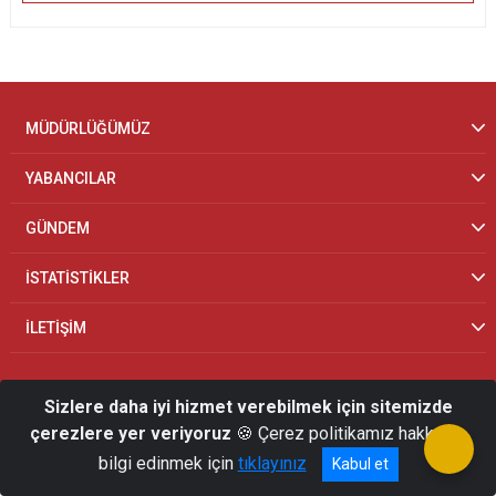
MÜDÜRLÜĞÜMÜZ
YABANCILAR
GÜNDEM
İSTATİSTİKLER
İLETİŞİM
Sizlere daha iyi hizmet verebilmek için sitemizde
çerezlere yer veriyoruz
🍪 Çerez politikamız hakkında
bilgi edinmek için
tıklayınız
Kabul et
© 2026 Çankırı İl Göç İdaresi Müdürlüğü