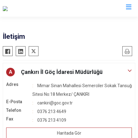
İl Göç İdaresi Müdürlükleri
İletişim
Çankırı İl Göç İdaresi Müdürlüğü
A
Adres
Mimar Sinan Mahallesi Semerciler Sokak Tansuğ
Sitesi No:18 Merkez/ ÇANKIRI
E-Posta
cankiri@goc.gov.tr
Telefon
0376 213 4649
Fax
0376 213 4109
Haritada Gör